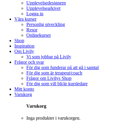
Upplevelsedesignern
Upplevelsearkivet
Logga in
Våra kurser
Personlig utveckling
Resor
Onlinekurser
Shop
Inspiration
Om Livily
Vi som jobbar på Livily
Frågor och svar
För dig som funderar på att gå i samtal
För dig som är terapeut/coach
Frågor om Livilys Shop
För dig som vill bli/är kursledare
Mitt konto
Varukorg
Varukorg
Inga produkter i varukorgen.