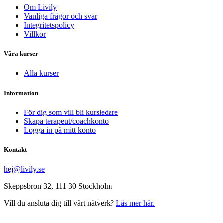
Om Livily
Vanliga frågor och svar
Integritetspolicy
Villkor
Våra kurser
Alla kurser
Information
För dig som vill bli kursledare
Skapa terapeut/coachkonto
Logga in på mitt konto
Kontakt
hej@livily.se
Skeppsbron 32, 111 30 Stockholm
Vill du ansluta dig till vårt nätverk?
Läs mer här.