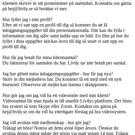
klienten skriver in sitt postnummer på startsidan. Kontakta oss gärna
på hej@livily.se så berättar vi mer.
Hur fyller jag i min profil?
Efter att vi satt upp en profil till dig så kommer du att få
inloggningsuppgifter till din presentationssida. Där kan du fylla i
information om dig själv samt ladda upp en bild. En film på hur du
fyller i dina uppgifter skickas även till dig så snart vi satt upp en
profil till dig.
Hur får jag betalt för mina klientsamtal?
Du fakturerar för samtalen du har. Livily tar inte betalt per samtal.
Jag har glömt mina inloggningsuppgifter - hur får jag nya?
Skriv in din mejladress här. Du kommer få ett mejl med ett nytt
lösenord. Observera att mejlet kan hamna i skräpposten.
Hur gör jag om jag vill ha ett videomöte med min klient?
Videosamtal får man bjuda in till utanför Livilys plattform. Det finns
bra system så som Skype eller Zoom. Kontakta oss gärna på
hej@livily.se om du vill ha ytterligare förslag på bra videosystem.
Jag vill avsluta mitt medlemskap - hur gör jag?
Tråkigt att höra! Notera att detta avtal löper årsvis. Önskar du
avsluta denna tjänst måste det göras via mail senast 14 juni. Frågor