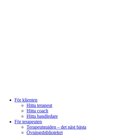
För klienten
Hitta terapeut
Hitta coach
Hitta handledare
För terapeuten
Terapeutguiden – det näst bästa
Övningsbiblioteket